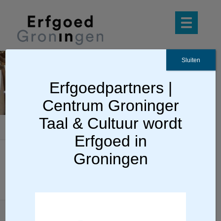
Sluiten
Orgelag
Erfgoedpartners |
enda
Centrum Groninger
Taal & Cultuur wordt
U bevindt zich hier:
Home
»
Orgels
» Orgelagenda
Erfgoed in
Groningen