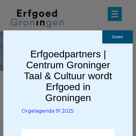
Sluiten
Orgelagenda
Erfgoedpartners |
91 2025
Centrum Groninger
Taal & Cultuur wordt
Erfgoed in
Orgelagenda 91 2025
Groningen
Orgelagenda 91 2025