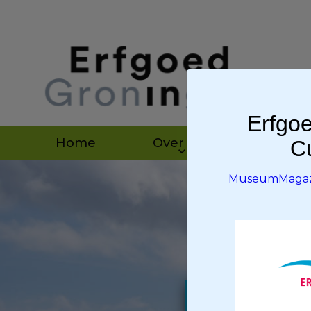
Erfgoe
Home
Over ons
Agen
Cu
MuseumMagazi
Museu