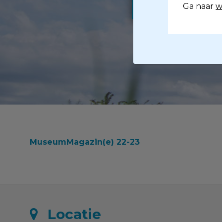
Ga naar
w
MuseumMagazin(e) 22-23
Locatie