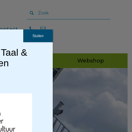
ontact
Sluiten
 Taal &
Publicaties
Webshop
gen
3