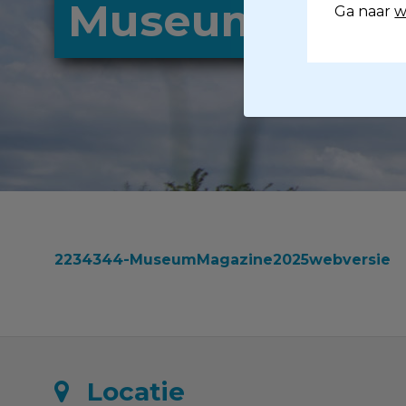
MuseumMagazi
Ga naar
w
2234344-MuseumMagazine2025webversie
Locatie