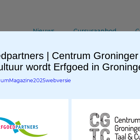
Nieuws
Cursusaanbod
C
dpartners | Centrum Groninger
da
Vakinformatie
Praktijkkennis
ltuur wordt Erfgoed in Gronin
umMagazine2025webversie