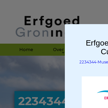
Erfgoe
Home
Over ons
Agen
Cu
2234344-Muse
2234344-