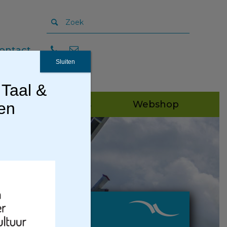
ontact
Sluiten
 Taal &
Publicaties
Webshop
gen