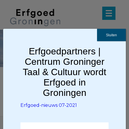
Sluiten
Erfgoed-nieuws
Erfgoedpartners |
07-2021
Centrum Groninger
Taal & Cultuur wordt
Erfgoed in
Erfgoed-nieuws 07-2021
Groningen
Erfgoed-nieuws 07-2021