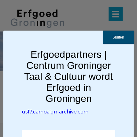
Sluiten
us17.campaign-
Erfgoedpartners |
archive.com
Centrum Groninger
Taal & Cultuur wordt
Erfgoed in
us17.campaign-archive.com
Groningen
us17.campaign-archive.com