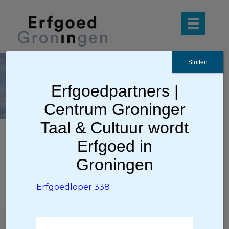
Sluiten
Erfgoedlop
Erfgoedpartners |
er 338
Centrum Groninger
Taal & Cultuur wordt
Erfgoed in
Erfgoedloper 338
Groningen
Erfgoedloper 338