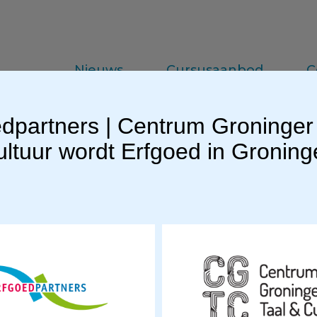
Nieuws
Cursusaanbod
C
dpartners | Centrum Groninger
da
Vakinformatie
Praktijkkennis
ltuur wordt Erfgoed in Gronin
EGL 216