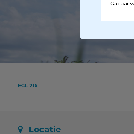
Ga naar
w
EGL 216
Locatie