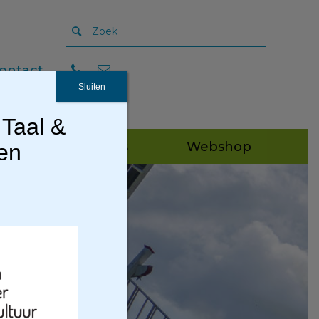
ontact
Sluiten
 Taal &
Publicaties
Webshop
gen