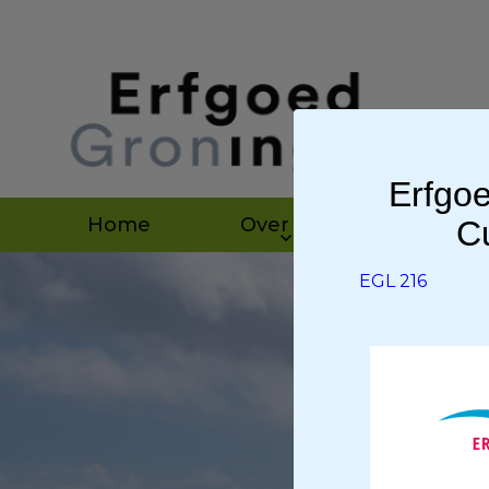
Erfgoe
Home
Over ons
Agen
Cu
EGL 216