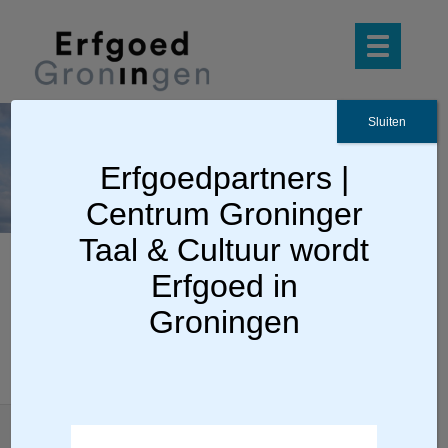
Sluiten
CG_Godlinze_Pancratiu
skerk_8106145_057@73
Erfgoedpartners |
60_16bit_300dpi
Centrum Groninger
Taal & Cultuur wordt
Erfgoed in
Groningen