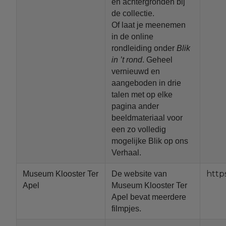
en achtergronden bij
de collectie.
Of laat je meenemen
in de online
rondleiding onder
Blik
in ’t rond
. Geheel
vernieuwd en
aangeboden in drie
talen met op elke
pagina ander
beeldmateriaal voor
een zo volledig
mogelijke Blik op ons
Verhaal.
http
Museum Klooster Ter
De website van
Apel
Museum Klooster Ter
Apel bevat meerdere
filmpjes.