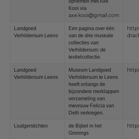
opnemen met Axe
Kooi via
axe.kooi@gmail.com
http
Landgoed
Een pagina over
één
drac
Verhildersum Leens
van de drie museale
collecties van
Verhildersum: de
textielcollectie.
http
Landgoed
Museum Landgoed
Verhildersum Leens
Verhildersum te Leens
heeft onlangs de
bijzondere merklappen
verzameling van
mevrouw Felicia van
Deth verkregen.
http
Liudgerstichten
de Bijbel in het
Gronings