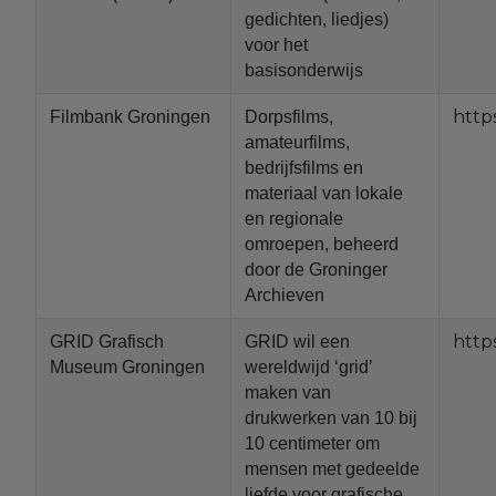
gedichten, liedjes)
voor het
basisonderwijs
http
Filmbank Groningen
Dorpsfilms,
amateurfilms,
bedrijfsfilms en
materiaal van lokale
en regionale
omroepen, beheerd
door de Groninger
Archieven
http
GRID Grafisch
GRID wil een
Museum Groningen
wereldwijd ‘grid’
maken van
drukwerken van 10 bij
10 centimeter om
mensen met gedeelde
liefde voor grafische