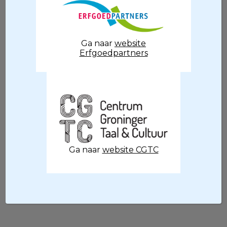
voordelen: u kunt net zo lang een prachtig
object bekijken, en zelfs van heel dichtbij, als
u zelf wilt en u niet schuldig voelen als u te
lang voor een vitrine blijft staan of voor een
Ga naar
website
schilderij.
Erfgoedpartners
Omdat Erfgoedpartners en het Centrum
voor Groninger Taal en Cultuur (CGTC) meer
zijn gaan samenwerken vindt u op deze
pagina ook verwijzingen naar digitale
activiteiten met betrekking tot de Groninger
taal.
Op veel websites van erfgoedinstellingen
Ga naar
website CGTC
kunt u filmpjes vinden, bijvoorbeeld als
achtergrondinformatie bij een
tentoonstelling. Mist uw presentatie? Laat
het ons weten via
info@erfgoedpartners.nl
.