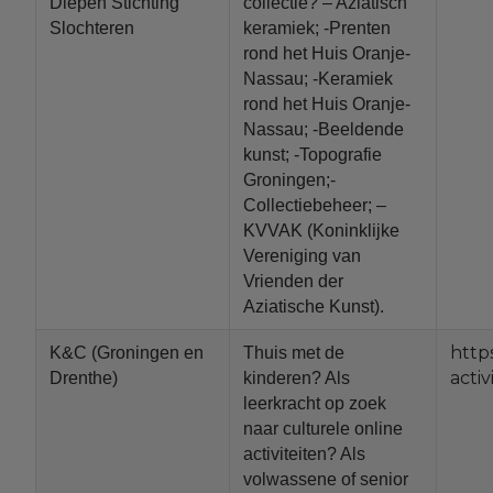
Diepen Stichting
collectie? – Aziatisch
Slochteren
keramiek; -Prenten
rond het Huis Oranje-
Nassau; -Keramiek
rond het Huis Oranje-
Nassau; -Beeldende
kunst; -Topografie
Groningen;-
Collectiebeheer; –
KVVAK (Koninklijke
Vereniging van
Vrienden der
Aziatische Kunst).
http
K&C (Groningen en
Thuis met de
activ
Drenthe)
kinderen? Als
leerkracht op zoek
naar culturele online
activiteiten? Als
volwassene of senior