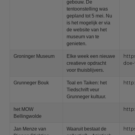
gebouw. De
tentoonstelling was
gepland tot 5 mei. Nu
is het mogelijk er via
de website van het
museum van te
genieten.
http
Groninger Museum
Elke week een nieuwe
doe-
creatieve opdracht
voor thuisblijvers.
http
Grunneger Bouk
Toal en Taiken: het
Tiedschrift veur
Grunneger kultuur.
http
het MOW
Bellingwolde
http
Jan Menze van
Waaruit bestaat de