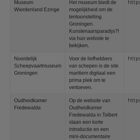
http
Museum
Het museum biedt de
Wierdenland Ezinge
mogelijkheid om de
tentoonstelling
Groningen.
Kunstenaarsparadijs?!
via hun website te
bekijken.
http
Noordelijk
Voor de liefhebbers
Scheepvaartmuseum
van schepen is de site
Groningen
maritiem digitaal een
prima plek om te
vertoeven.
http
Oudheidkamer
Op de website van
Fredewalda
Oudheidkamer
Fredewalda in Tolbert
staan een korte
introductie en een
mini-documentaire