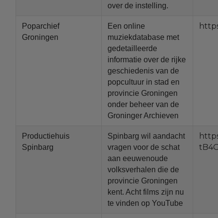
over de instelling.
http
Poparchief
Een online
Groningen
muziekdatabase met
gedetailleerde
informatie over de rijke
geschiedenis van de
popcultuur in stad en
provincie Groningen
onder beheer van de
Groninger Archieven
http
Productiehuis
Spinbarg wil aandacht
tB4
Spinbarg
vragen voor de schat
aan eeuwenoude
volksverhalen die de
provincie Groningen
kent. Acht films zijn nu
te vinden op YouTube