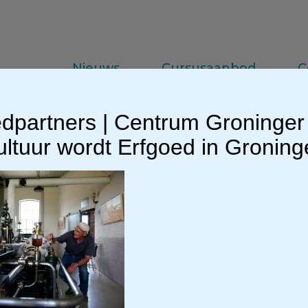
Nieuws
Cursusaanbod
C
dpartners | Centrum Groninger
da
Vakinformatie
Praktijkkennis
ltuur wordt Erfgoed in Gronin
activiteiten