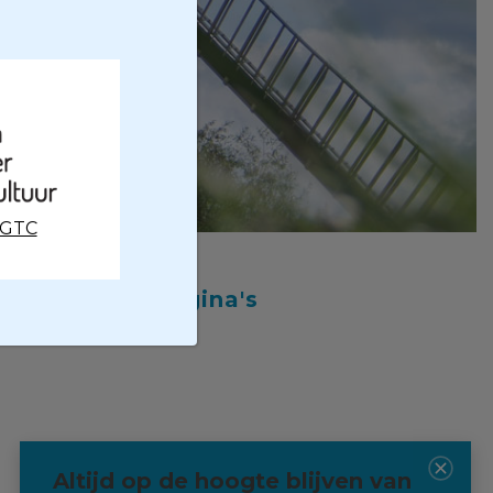
CGTC
Subpagina's
Altijd op de hoogte blijven van