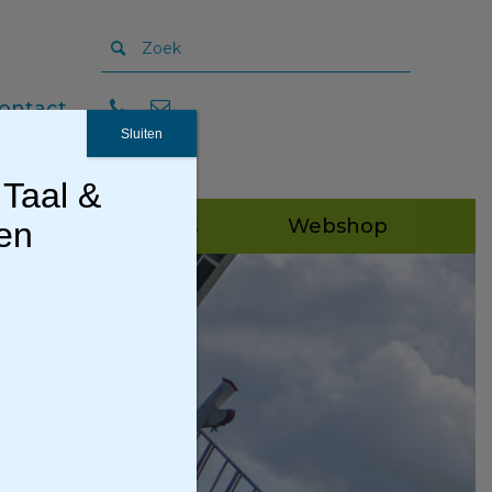
ontact
Sluiten
 Taal &
Publicaties
Webshop
gen