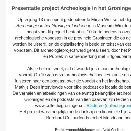
Presentatie project Archeologie in het Groning
Op vrijdag 13 mei opent gedeputeerde Mirjan Wulfse het digi
Archeologie in het Groninger landschap
in Museum Wierdenl
oogst van dit project bestaat uit 10 korte podcasts ove
archeologische vondsten in de provincie Groningen die op de
worden beluisterd, en de digitalisering in beeld en tekst van 
vondsten. Dit archeologieproject werd gerealiseerd door het P
en Publiek in samenwerking met Erfgoedpartn
Als je het niet weet, rijd of wandel je zo aan archeologi
voorbij. Op 10 van deze archeologische locaties kun je nu
luisteren naar een podcast over de vondst en het landscha
Mathijs Deen interviewde voor elke podcast op locatie de be
De verhalen en afbeeldingen van de twintig belangrijke archeo
Groningen en de podcasts van tien daarvan zijn te zien 
www.collectiegroningen.nl:
Bladeren (collectiegron
Het project was mogelijk mede dankzij een financiële bijdr
Bernhard Cultuurfonds en het Mondriaanfon
Beeld: vroegmiddeleeuws grafveld Godlinze;