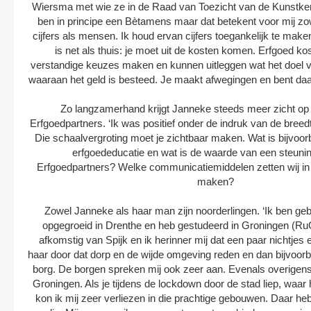
Wiersma met wie ze in de Raad van Toezicht van de Kunstkerk 
ben in principe een Bètamens maar dat betekent voor mij zow
cijfers als mensen. Ik houd ervan cijfers toegankelijk te ma
is net als thuis: je moet uit de kosten komen. Erfgoed kos
verstandige keuzes maken en kunnen uitleggen wat het doel v
waaraan het geld is besteed. Je maakt afwegingen en bent da
Zo langzamerhand krijgt Janneke steeds meer zicht op
Erfgoedpartners. ‘Ik was positief onder de indruk van de breed
Die schaalvergroting moet je zichtbaar maken. Wat is bijvoorb
erfgoededucatie en wat is de waarde van een steunins
Erfgoedpartners? Welke communicatiemiddelen zetten wij in o
maken?
Zowel Janneke als haar man zijn noorderlingen. ‘Ik ben geb
opgegroeid in Drenthe en heb gestudeerd in Groningen (R
afkomstig van Spijk en ik herinner mij dat een paar nichtjes
haar door dat dorp en de wijde omgeving reden en dan bijvoorb
borg. De borgen spreken mij ook zeer aan. Evenals overigen
Groningen. Als je tijdens de lockdown door de stad liep, waar h
kon ik mij zeer verliezen in die prachtige gebouwen. Daar he