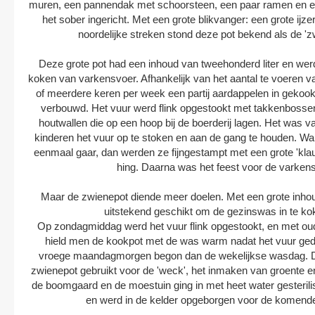
muren, een pannendak met schoorsteen, een paar ramen en e
het sober ingericht. Met een grote blikvanger: een grote ijze
noordelijke streken stond deze pot bekend als de 'z
Deze grote pot had een inhoud van tweehonderd liter en werd
koken van varkensvoer. Afhankelijk van het aantal te voeren v
of meerdere keren per week een partij aardappelen in gekookt
verbouwd. Het vuur werd flink opgestookt met takkenbossen
houtwallen die op een hoop bij de boerderij lagen. Het was v
kinderen het vuur op te stoken en aan de gang te houden. W
eenmaal gaar, dan werden ze fijngestampt met een grote 'klau
hing. Daarna was het feest voor de varkens
Maar de zwienepot diende meer doelen. Met een grote inho
uitstekend geschikt om de gezinswas in te ko
Op zondagmiddag werd het vuur flink opgestookt, en met ou
hield men de kookpot met de was warm nadat het vuur ge
vroege maandagmorgen begon dan de wekelijkse wasdag. 
zwienepot gebruikt voor de 'weck', het inmaken van groente en
de boomgaard en de moestuin ging in met heet water gesteril
en werd in de kelder opgeborgen voor de komende