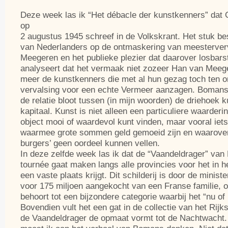
Deze week las ik “Het débacle der kunstkenners” dat
op
2 augustus 1945 schreef in de Volkskrant. Het stuk bes
van Nederlanders op de ontmaskering van meesterver
Meegeren en het publieke plezier dat daarover losbar
analyseert dat het vermaak niet zozeer Han van Meege
meer de kunstkenners die met al hun gezag toch ten o
vervalsing voor een echte Vermeer aanzagen. Bomans l
de relatie bloot tussen (in mijn woorden) de driehoek k
kapitaal. Kunst is niet alleen een particuliere waarderi
object mooi of waardevol kunt vinden, maar vooral iet
waarmee grote sommen geld gemoeid zijn en waarove
burgers’ geen oordeel kunnen vellen.
In deze zelfde week las ik dat de “Vaandeldrager” va
tournée gaat maken langs alle provincies voor het in
een vaste plaats krijgt. Dit schilderij is door de minist
voor 175 miljoen aangekocht van een Franse familie, 
behoort tot een bijzondere categorie waarbij het “nu of
Bovendien vult het een gat in de collectie van het R
de Vaandeldrager de opmaat vormt tot de Nachtwacht.