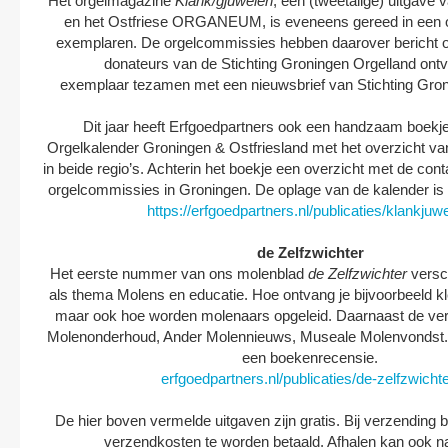
Het orgelmagazine
Klank/gjuwelen
, een (tweetalige) uitgave
en het Ostfriese ORGANEUM, is eveneens gereed in een 
exemplaren. De orgelcommissies hebben daarover bericht 
donateurs van de Stichting Groningen Orgelland ont
exemplaar tezamen met een nieuwsbrief van Stichting Gro
Dit jaar heeft Erfgoedpartners ook een handzaam boekj
Orgelkalender Groningen & Ostfriesland met het overzicht va
in beide regio’s. Achterin het boekje een overzicht met de co
orgelcommissies in Groningen. De oplage van de kalender i
https://erfgoedpartners.nl/publicaties/klankjuw
de Zelfzwichter
Het eerste nummer van ons molenblad
de Zelfzwichter
versch
als thema Molens en educatie. Hoe ontvang je bijvoorbeeld k
maar ook hoe worden molenaars opgeleid. Daarnaast de ver
Molenonderhoud, Ander Molennieuws, Museale Molenvondst.
een boekenrecensie.
erfgoedpartners.nl/publicaties/de-zelfzwichte
De hier boven vermelde uitgaven zijn gratis. Bij verzending 
verzendkosten te worden betaald. Afhalen kan ook n