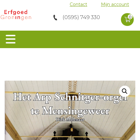
Contact
Mijn account
0 product
(0595) 749 330
in
0
winkelwag
Home
>
Orgels
>
Restauratie Arp Schnitger-
orgel te Mensingeweer
Orgels
Groen Erfgoed
Musea
Molens
Archeologie