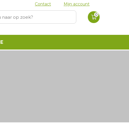
Contact
Mijn account
0 producten
in
0
winkelwagen
E