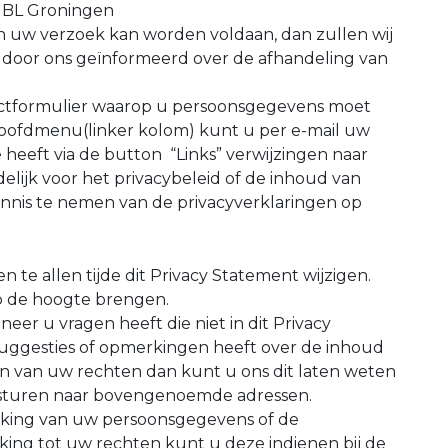
1 BL Groningen
an uw verzoek kan worden voldaan, dan zullen wij
t door ons geïnformeerd over de afhandeling van
actformulier waarop u persoonsgegevens moet
 hoofdmenu(linker kolom) kunt u per e-mail uw
 heeft via de button “Links” verwijzingen naar
delijk voor het privacybeleid of de inhoud van
ennis te nemen van de privacyverklaringen op
n te allen tijde dit Privacy Statement wijzigen.
op de hoogte brengen.
eer u vragen heeft die niet in dit Privacy
uggesties of opmerkingen heeft over de inhoud
n van uw rechten dan kunt u ons dit laten weten
te sturen naar bovengenoemde adressen.
erking van uw persoonsgegevens of de
ing tot uw rechten kunt u deze indienen bij de