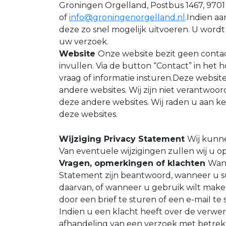
Groningen Orgelland, Postbus 1467, 970
of
info@groningenorgelland.nl
.Indien a
deze zo snel mogelijk uitvoeren. U word
uw verzoek.
Website
Onze website bezit geen cont
invullen. Via de button “Contact” in het
vraag of informatie insturen.Deze website
andere websites. Wij zijn niet verantwoor
deze andere websites. Wij raden u aan k
deze websites.
Wijziging Privacy Statement
Wij kunne
Van eventuele wijzigingen zullen wij u 
Vragen, opmerkingen of klachten
Wann
Statement zijn beantwoord, wanneer u s
daarvan, of wanneer u gebruik wilt make
door een brief te sturen of een e-mail 
Indien u een klacht heeft over de verw
afhandeling van een verzoek met betrekk