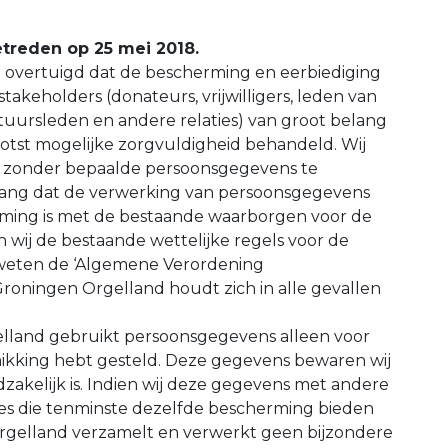
etreden op 25 mei 2018.
n overtuigd dat de bescherming en eerbiediging
takeholders (donateurs, vrijwilligers, leden van
tuursleden en andere relaties) van groot belang
otst mogelijke zorgvuldigheid behandeld. Wij
en zonder bepaalde persoonsgegevens te
elang dat de verwerking van persoonsgegevens
mming is met de bestaande waarborgen voor de
n wij de bestaande wettelijke regels voor de
weten de ‘Algemene Verordening
roningen Orgelland houdt zich in alle gevallen
lland gebruikt persoonsgegevens alleen voor
hikking hebt gesteld. Deze gegevens bewaren wij
dzakelijk is. Indien wij deze gegevens met andere
aties die tenminste dezelfde bescherming bieden
rgelland verzamelt en verwerkt geen bijzondere