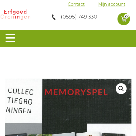
Contact
Mijn account
0 product
(0595) 749 330
in
0
winkelwag
Home
>
Musea
>
Memoryspel Collectie
Groningen
Orgels
Groen Erfgoed
Musea
Molens
Archeologie