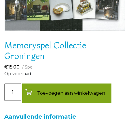
Memoryspel Collectie
Groningen
€
15,00
/ Spel
Op voorraad
Aantal
Toevoegen aan winkelwagen
Aanvullende informatie