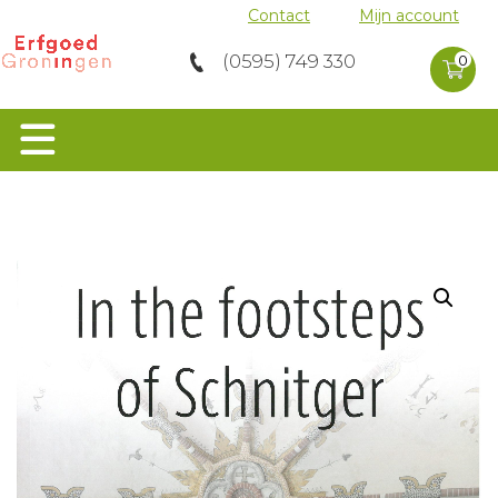
Contact
Mijn account
0 product
(0595) 749 330
in
0
winkelwag
Home
>
Orgels
>
In the footsteps of Schnitger
Orgels
Groen Erfgoed
Musea
Molens
Archeologie