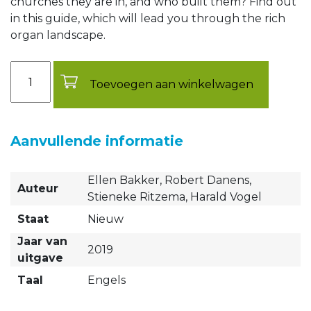
churches they are in, and who built them? Find out
in this guide, which will lead you through the rich
organ landscape.
Aantal
Toevoegen aan winkelwagen
Aanvullende informatie
Ellen Bakker, Robert Danens,
Auteur
Stieneke Ritzema, Harald Vogel
Staat
Nieuw
Jaar van
2019
uitgave
Taal
Engels