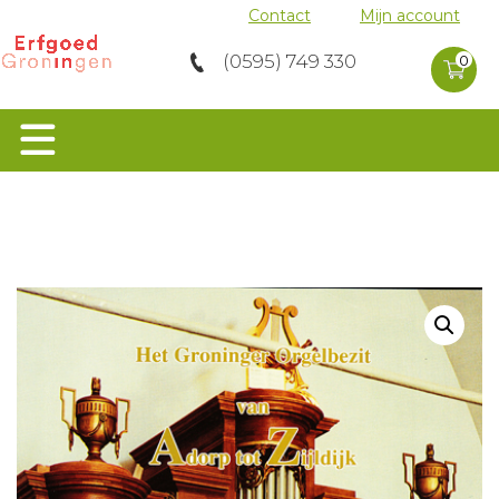
Contact
Mijn account
0 product
(0595) 749 330
in
0
winkelwag
Home
>
Orgels
>
Het Groninger Orgelbezit
van Adorp tot Zijldijk deel I Hunsingo
Orgels
Groen Erfgoed
Musea
Molens
Archeologie