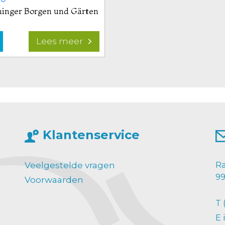
inger Borgen und Gärten
Lees meer
Bekijk
product
Groninger
Borgen
und
Gärten
Klantenservice
Veelgestelde vragen
Ra
99
Voorwaarden
T
E