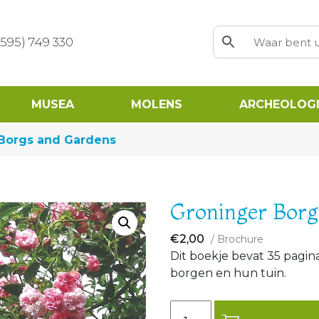
0595) 749 330
MUSEA
MOLENS
ARCHEOLOGI
Borgs and Gardens
Groninger Borg
€
2,00
/ Brochure
Dit boekje bevat 35 pagina
borgen en hun tuin.
Aantal