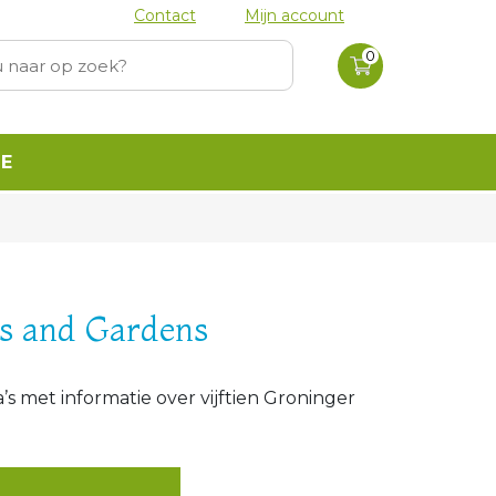
Contact
Mijn account
0 producten
in
0
winkelwagen
E
s and Gardens
’s met informatie over vijftien Groninger