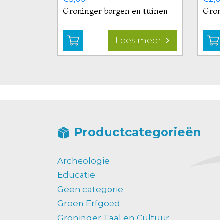
Groninger borgen en tuinen
Gron
Lees meer
Bekijk
product
Groninger
borgen
en
tuinen
Productcategorieën
Archeologie
Educatie
Geen categorie
Groen Erfgoed
Groninger Taal en Cultuur