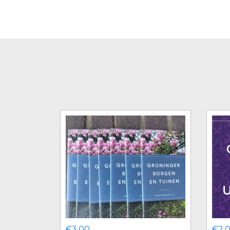
€
3,00
€
2,