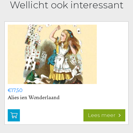
Wellicht ook interessant
€
17,50
Alies ien Wonderlaand
Lees meer
Bekijk
produ
Alies