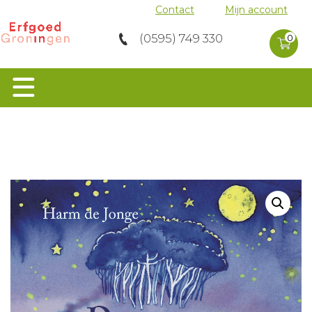
Contact
Mijn account
0 product
(0595) 749 330
in
0
winkelwag
Home
>
Groninger Taal en
Cultuur
>
Dansmoes
Orgels
Groen Erfgoed
Musea
Molens
Archeologie