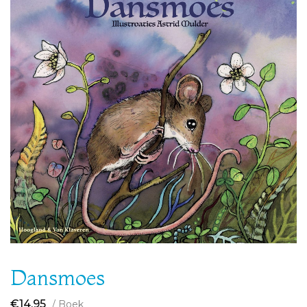
Dansmoes
€
14,95
/ Boek