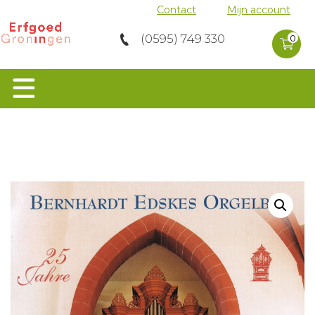
Contact
Mijn account
0 product
(0595) 749 330
in
0
winkelwag
Home
>
Orgels
>
Bernard Edskes Orgelbau 25
Jahre – Sietze de Vries improvisiert
Orgels
Groen Erfgoed
Musea
Molens
Archeologie