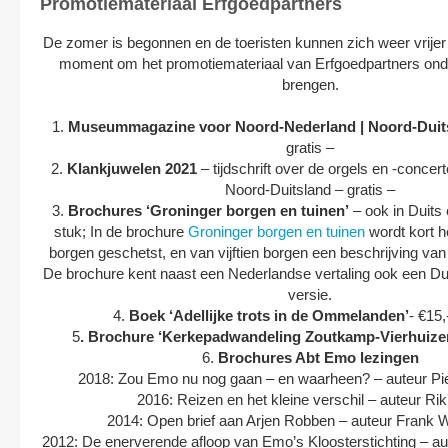
Promotiemateriaal Erfgoedpartners
De zomer is begonnen en de toeristen kunnen zich weer vrije
moment om het promotiemateriaal van Erfgoedpartners ond
brengen.
1.
Museummagazine voor Noord-Nederland | Noord-Duits
gratis –
2.
Klankjuwelen 2021
– tijdschrift over de orgels en -concer
Noord-Duitsland – gratis –
3.
Brochures ‘Groninger borgen en tuinen’
– ook in Duits 
stuk; In de brochure
Groninger borgen en tuinen
wordt kort h
borgen geschetst, en van vijftien borgen een beschrijving van 
De brochure kent naast een Nederlandse vertaling ook een Du
versie.
4.
Boek ‘Adellijke trots in de Ommelanden’
- €15,
5
. Brochure ‘Kerkepadwandeling Zoutkamp-Vierhuize
6.
Brochures Abt Emo lezingen
2018: Zou Emo nu nog gaan – en waarheen? – auteur Pi
2016: Reizen en het kleine verschil – auteur Rik
2014: Open brief aan Arjen Robben – auteur Frank
2012: De enerverende afloop van Emo’s Kloosterstichting – a