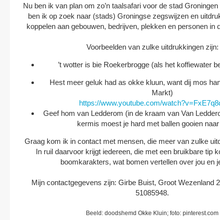
Nu ben ik van plan om zo’n taalsafari voor de stad Groningen
ben ik op zoek naar (stads) Groningse zegswijzen en uitdrukk
koppelen aan gebouwen, bedrijven, plekken en personen in 
Voorbeelden van zulke uitdrukkingen zijn:
’t wotter is bie Roekerbrogge (als het koffiewater b
Hest meer geluk had as okke kluun, want dij mos ha
Markt)
https://www.youtube.com/watch?v=FxE7
Geef hom van Ledderom (in de kraam van Van Ledder
kermis moest je hard met ballen gooien naa
Graag kom ik in contact met mensen, die meer van zulke uit
In ruil daarvoor krijgt iedereen, die met een bruikbare tip 
boomkarakters, wat bomen vertellen over jou en j
Mijn contactgegevens zijn: Girbe Buist, Groot Wezenland 2
51085948.
Beeld: doodshemd Okke Kluin; foto: pinterest.com