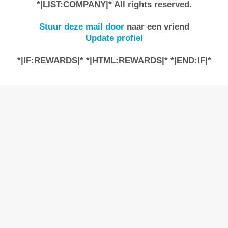
*|LIST:COMPANY|* All rights reserved.
Stuur deze mail door
naar een vriend
Update profiel
*|IF:REWARDS|* *|HTML:REWARDS|* *|END:IF|*