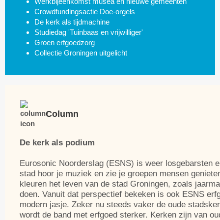
Werkbijeenkomst musea en nieuwe gemeenten
Crowdfundingsactie Doe-orgels
De kerk als tijdmachine
Studiedag 'Tuinbaas en vrijwilliger'
Groen erfgoedzorg
Collectie Groningen uitgelicht
Column
De kerk als podium
Eurosonic Noorderslag (ESNS) is weer losgebarsten en
stad hoor je muziek en zie je groepen mensen genieten
kleuren het leven van de stad Groningen, zoals jaarma
doen. Vanuit dat perspectief bekeken is ook ESNS erf
modern jasje. Zeker nu steeds vaker de oude stadsker
wordt de band met erfgoed sterker. Kerken zijn van ou