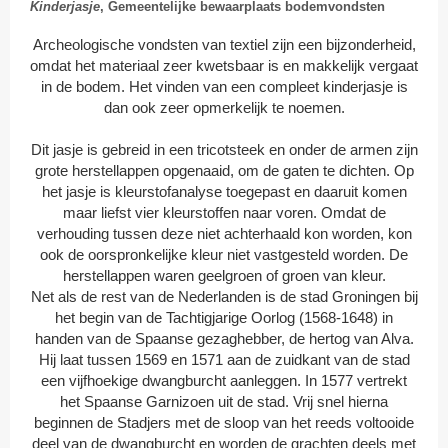
Kinderjasje
, Gemeentelijke bewaarplaats bodemvondsten
Archeologische vondsten van textiel zijn een bijzonderheid,
omdat het materiaal zeer kwetsbaar is en makkelijk vergaat
in de bodem. Het vinden van een compleet kinderjasje is
dan ook zeer opmerkelijk te noemen.
Dit jasje is gebreid in een tricotsteek en onder de armen zijn
grote herstellappen opgenaaid, om de gaten te dichten. Op
het jasje is kleurstofanalyse toegepast en daaruit komen
maar liefst vier kleurstoffen naar voren. Omdat de
verhouding tussen deze niet achterhaald kon worden, kon
ook de oorspronkelijke kleur niet vastgesteld worden. De
herstellappen waren geelgroen of groen van kleur.
Net als de rest van de Nederlanden is de stad Groningen bij
het begin van de Tachtigjarige Oorlog (1568-1648) in
handen van de Spaanse gezaghebber, de hertog van Alva.
Hij laat tussen 1569 en 1571 aan de zuidkant van de stad
een vijfhoekige dwangburcht aanleggen. In 1577 vertrekt
het Spaanse Garnizoen uit de stad. Vrij snel hierna
beginnen de Stadjers met de sloop van het reeds voltooide
deel van de dwangburcht en worden de grachten deels met