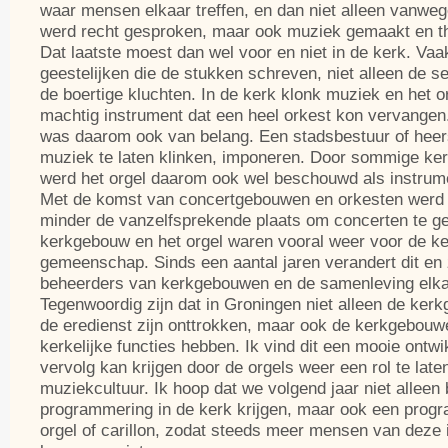
waar mensen elkaar treffen, en dan niet alleen vanwege
werd recht gesproken, maar ook muziek gemaakt en th
Dat laatste moest dan wel voor en niet in de kerk. Vaa
geestelijken die de stukken schreven, niet alleen de s
de boertige kluchten. In de kerk klonk muziek en het 
machtig instrument dat een heel orkest kon vervangen.
was daarom ook van belang. Een stadsbestuur of heer
muziek te laten klinken, imponeren. Door sommige ke
werd het orgel daarom ook wel beschouwd als instrume
Met de komst van concertgebouwen en orkesten werd 
minder de vanzelfsprekende plaats om concerten te g
kerkgebouw en het orgel waren vooral weer voor de ke
gemeenschap. Sinds een aantal jaren verandert dit en
beheerders van kerkgebouwen en de samenleving elka
Tegenwoordig zijn dat in Groningen niet alleen de ker
de eredienst zijn onttrokken, maar ook de kerkgebouw
kerkelijke functies hebben. Ik vind dit een mooie ontwi
vervolg kan krijgen door de orgels weer een rol te laten
muziekcultuur. Ik hoop dat we volgend jaar niet alleen
programmering in de kerk krijgen, maar ook een prog
orgel of carillon, zodat steeds meer mensen van deze