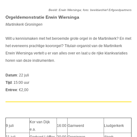
Beeld: Erwin Wiersinga; foto: beeldarchief Erfgoedpartners
Orgeldemonstratie Erwin Wiersinga
Martinikerk Groningen
Wilt u kennismaken met het beroemde grote orgel in de Martinikerk? En met
het eveneens prachtige koororgel? Titulair-organist van de Martinikerk
Erwin Wiersinga vertelt u er van alles over en laat u de rijke klankvariaties
horen van deze instrumenten.
Datum
: 22 juli
Tijd
: 15:00 uur
Entree
: €2,00
Kor van Dijk
9 juli
16:00
Garnwerd
Liudgerkerk
e.a.