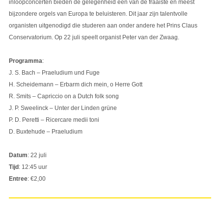
inloopconcerten bieden de gelegenheid één van de fraaiste en meest
bijzondere orgels van Europa te beluisteren. Dit jaar zijn talentvolle
organisten uitgenodigd die studeren aan onder andere het Prins Claus
Conservatorium. Op 22 juli speelt organist Peter van der Zwaag.
Programma
:
J. S. Bach – Praeludium und Fuge
H. Scheidemann – Erbarm dich mein, o Herre Gott
R. Smits – Capriccio on a Dutch folk song
J. P. Sweelinck – Unter der Linden grüne
P. D. Peretti – Ricercare medii toni
D. Buxtehude – Praeludium
Datum
: 22 juli
Tijd
: 12:45 uur
Entree
: €2,00