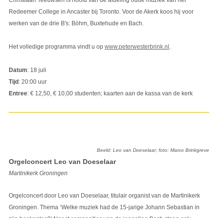
Christiaan Teeuwsen is hoofd van de afdeling oude muziek van het
Redeemer College in Ancaster bij Toronto. Voor de Akerk koos hij voor
werken van de drie B's: Böhm, Buxtehude en Bach.
Het volledige programma vindt u op
www.peterwesterbrink.nl
.
Datum
: 18 juli
Tijd
: 20:00 uur
Entree
: € 12,50, € 10,00 studenten; kaarten aan de kassa van de kerk
Beeld: Leo van Doeselaar; foto: Marco Brinkgreve
Orgelconcert Leo van Doeselaar
Martinikerk Groningen
Orgelconcert door Leo van Doeselaar, titulair organist van de Martinikerk
Groningen. Thema ‘Welke muziek had de 15-jarige Johann Sebastian in