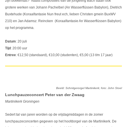
zijn boekentas?’ Naast composities van de jongeling Bach staan ook
grotere werken van Johann Pachelbel (An Wasserflüssen Babylon), Dietrich
Buxtehude (Koraalfantasie Nun freut ech, lieben Christen gmein BuxWV
210) en Jan Adamsz. Reincken (Koraalfantasie An Wasserflüssen Babylon)
op het programma.
Datum
: 20 juli
Tijd
: 20:00 uur
Entree
: €12,50 (standaard), €10,00 (studenten), €5,00 (13 t/m 17 jaar)
Beeld: Schnitgerorgel Martinikerk; foto: John Stoel
Lunchpauzeconcert Peter van der Zwaag
Martinikerk Groningen
Sedert tal van jaren worden op de vrijdagmiddagen in de zomer
lunchpauzeconcerten gegeven op het hoofdorgel van de Martinikerk. De