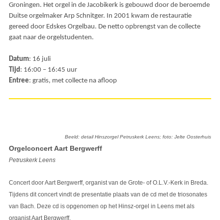
Groningen. Het orgel in de Jacobikerk is gebouwd door de beroemde
Duitse orgelmaker Arp Schnitger. In 2001 kwam de restauratie
gereed door Edskes Orgelbau. De netto opbrengst van de collecte
gaat naar de orgelstudenten.
Datum
: 16 juli
Tijd
: 16:00 – 16:45 uur
Entree
: gratis, met collecte na afloop
Beeld: detail Hinszorgel Petruskerk Leens; foto: Jelte Oosterhuis
Orgelconcert Aart Bergwerff
Petruskerk Leens
Concert door Aart Bergwerff, organist van de Grote- of O.L.V.-Kerk in Breda.
Tijdens dit concert vindt de presentatie plaats van de cd met de triosonates
van Bach. Deze cd is opgenomen op het Hinsz-orgel in Leens met als
organist Aart Bergwerff.