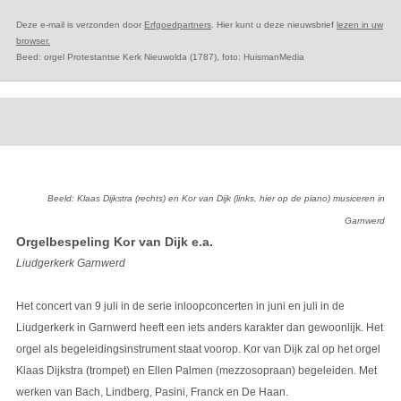
Deze e-mail is verzonden door
Erfgoedpartners
. Hier kunt u deze nieuwsbrief
lezen in uw
browser
.
Beed: orgel Protestantse Kerk Nieuwolda (1787), foto: HuismanMedia
Beeld: Klaas Dijkstra (rechts) en Kor van Dijk (links, hier op de piano) musiceren in
Garnwerd
Orgelbespeling Kor van Dijk e.a.
Liudgerkerk Garnwerd
Het concert van 9 juli in de serie inloopconcerten in juni en juli in de
Liudgerkerk in Garnwerd heeft een iets anders karakter dan gewoonlijk. Het
orgel als begeleidingsinstrument staat voorop. Kor van Dijk zal op het orgel
Klaas Dijkstra (trompet) en Ellen Palmen (mezzosopraan) begeleiden. Met
werken van Bach, Lindberg, Pasini, Franck en De Haan.