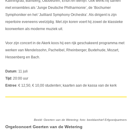
Kaliningrad, Bamberg, Ottobeuren, Erfurt en Berlijn. Ook werkt hij samen
met ensembles als ‘Junge Deutsche Philharmonie’, de ‘Bochumer
Symphoniker en het ‘Juilliard Symphony Orchestra’. Als dirigent is zijn
repertoire eveneens veelzijdig. Met zijn koren voert hij zowel de klassieke
koorwerken als moderne muziek uit.
Voor zijn concert in de Akerk koos hij een rijk geschakeerd programma met
werken van Mendelssohn, Pachelbel, Rheinberger, Buxtehude, Mozart,
Hessenberg en Bach.
Datum
: 11 juli
Tijd
: 20:00 uur
Entree
: € 12,50, € 10,00 studenten; kaarten aan de kassa van de kerk
Beeld: Geerten van de Wetering; foto: beeldarchief Erfgoedpartners
Orgelconcert Geerten van de Wetering