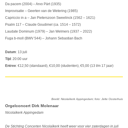
Da pacem (2004) – Arvo Pärt (1935)
Improvisatie – Geerten van de Wetering (1985)
Capriccio in a – Jan Pieterszoon Sweelinck (1562 – 1621)
Psalm 117 – Claude Goudimel (ca. 1514 – 1572)
Laudate Dominum (1979) – Jan Welmers (1937 – 2022)
Fuga b-moll (BWV 544) – Johann Sebastian Bach
Datum
: 13 juli
Tijd
: 20:00 uur
Entree
: €12,50 (standaard), €10,00 (studenten), €5,00 (13 t/m 17 jaar)
Beeld: Nicolaïkerk Appingedam; foto: Jelte Oosterhuis
Orgelconcert Dirk Molenaar
Nicolaïkerk Appingedam
De Stichting Concerten Nicolaïkerk heeft weer voor vier zaterdagen in juli