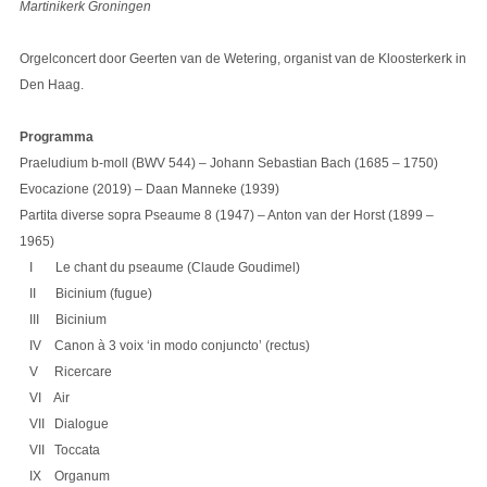
Martinikerk Groningen
Orgelconcert door Geerten van de Wetering, organist van de Kloosterkerk in
Den Haag.
Programma
Praeludium b-moll (BWV 544) – Johann Sebastian Bach (1685 – 1750)
Evocazione (2019) – Daan Manneke (1939)
Partita diverse sopra Pseaume 8 (1947) – Anton van der Horst (1899 –
1965)
I Le chant du pseaume (Claude Goudimel)
II Bicinium (fugue)
III Bicinium
IV Canon à 3 voix ‘in modo conjuncto’ (rectus)
V Ricercare
VI Air
VII Dialogue
VII Toccata
IX Organum