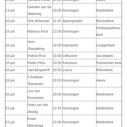
11 juli
Gerhard Löffler
20:00
Groningen
Akerk
Geerten van de
13 juli
20:00
Groningen
Martinikerk
Wetering
16 juli
Dirk Molenaar
11:30
Appingedam
Nicolaïkerk
Pelstergasthuis
16 juli
Marinus Knol
13:30
Groningen
kerk
Hein
16 juli
16:00
Garnwerd
Liudgerkerk
Zeevalking
16 juli
Patrick Rice
16:00
Uithuizen
Jacobikerk
16 juli
Pieter Pilon
20:00
Farmsum
Farmsumer kerk
16 juli
Aart Bergwerff
20:00
Leens
Petruskerk
Christiaan
18 juli
20:00
Groningen
Akerk
Teeuwsen
Leo van
20 juli
20:00
Groningen
Martinikerk
Doeselaar
Peter van der
22 juli
12:45
Groningen
Martinikerk
Zwaag
Erwin
22 juli
15:00
Groningen
Martinikerk
Wiersinga