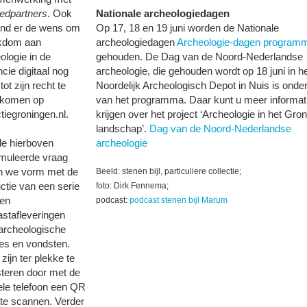
edpartners
. Ook
Nationale archeologiedagen
ond er de wens om
Op 17, 18 en 19 juni worden de Nationale
jkdom aan
archeologiedagen
Archeologie-dagen program
ologie in de
gehouden. De Dag van de Noord-Nederlandse
ncie digitaal nog
archeologie, die gehouden wordt op 18 juni in h
tot zijn recht te
Noordelijk Archeologisch Depot in Nuis is onde
 komen op
van het programma. Daar kunt u meer informat
ctiegroningen.nl.
krijgen over het project ‘Archeologie in het Gro
landschap’.
Dag van de Noord-Nederlandse
e hierboven
archeologie
muleerde vraag
n we vorm met de
Beeld: stenen bijl, particuliere collectie;
ctie van een serie
foto: Dirk Fennema;
ien
podcast:
podcast stenen bijl Marum
stafleveringen
archeologische
ies en vondsten.
zijn ter plekke te
steren door met de
le telefoon een QR
te scannen. Verder