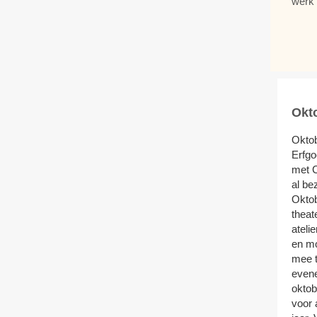
werk 
Okt
Oktob
Erfgo
met C
al be
Okto
theat
ateli
en mo
mee t
even
oktob
voor 