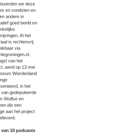
aliseerden we deze
ies en vondsten en
ien andere in
tatief goed beeld en
nkelijke
rijvingen. Al het
iaal is rechtenvrij
ikbaar via
ctiegroningen.nl.
gst van het
ct, werd op 13 mei
useum Wierdenland
inge
senteerd, in het
jn van gedeputeerde
m Wulfse en
een die een
age aan het project
eleverd.
e van 10 podcasts