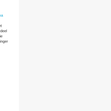
ma
et
rdeel
ie
ninger