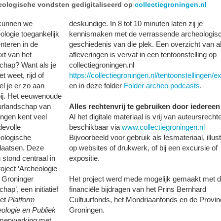
eologische vondsten gedigitaliseerd op
collectiegroningen.nl
kunnen we
deskundige. In 8 tot 10 minuten laten zij je
ologie toegankelijk
kennismaken met de verrassende archeologis
nteren in de
geschiedenis van die plek. Een overzicht van al
xt van het
afleveringen is vervat in een tentoonstelling op
chap? Want als je
collectiegroningen.nl
et weet, rijd of
https://collectiegroningen.nl/tentoonstellingen/e
l je er zo aan
en in deze folder
Folder archeo podcasts
.
ij. Het eeuwenoude
urlandschap van
Alles rechtenvrij te gebruiken door iedereen
ngen kent veel
Al het digitale materiaal is vrij van auteursrecht
evolle
beschikbaar via
www.collectiegroningen.nl
ologische
Bijvoorbeeld voor gebruik als lesmateriaal, illust
laatsen. Deze
op websites of drukwerk, of bij een excursie of
 stond centraal in
expositie.
roject ‘Archeologie
t Groninger
Het project werd mede mogelijk gemaakt met 
hap’, een initiatief
financiële bijdragen van het Prins Bernhard
het
Platform
Cultuurfonds, het Mondriaanfonds en de Provin
ologie en Publiek
Groningen.
amenwerking met