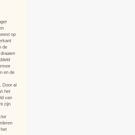
nger
en
weest op
erkant
n de
 draaien
iddeld
armee
en en de
. Door al
an het
ld van
t zijn
ctor
arderen
 het