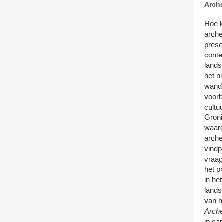
Arch
Hoe 
arche
prese
conte
lands
het ni
wande
voorb
cultu
Groni
waard
arche
vindp
vraag
het p
in he
landsc
van 
Arche
in s