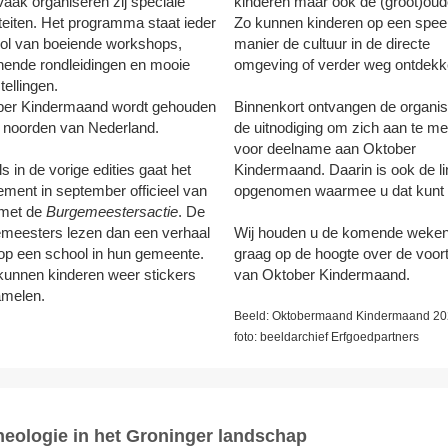
 Vaak organiseren zij speciale
kinderen maar ook de (groot)oud
iteiten. Het programma staat ieder
Zo kunnen kinderen op een spee
bol van boeiende workshops,
manier de cultuur in de directe
ende rondleidingen en mooie
omgeving of verder weg ontdek
tellingen.
ber Kindermaand wordt gehouden
Binnenkort ontvangen de organis
t noorden van Nederland.
de uitnodiging om zich aan te m
voor deelname aan Oktober
ls in de vorige edities gaat het
Kindermaand. Daarin is ook de li
ment in september officieel van
opgenomen waarmee u dat kunt 
 met de
Burgemeestersactie
. De
meesters lezen dan een verhaal
Wij houden u de komende weke
op een school in hun gemeente.
graag op de hoogte over de voor
unnen kinderen weer stickers
van Oktober Kindermaand.
amelen.
Beeld: Oktobermaand Kindermaand 20
foto: beeldarchief Erfgoedpartners
heologie in het Groninger landschap