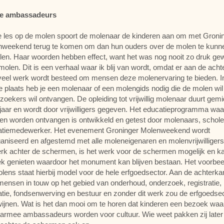
e ambassadeurs
 les op de molen spoort de molenaar de kinderen aan om met Groni
weekend terug te komen om dan hun ouders over de molen te kunn
llen. Haar woorden hebben effect, want het was nog nooit zo druk ge
molen. Dit is een verhaal waar ik blij van wordt, omdat er aan de acht
veel werk wordt besteed om mensen deze molenervaring te bieden. I
e plaats heb je een molenaar of een molengids nodig die de molen wil
zoekers wil ontvangen. De opleiding tot vrijwillig molenaar duurt gem
jaar en wordt door vrijwilligers gegeven. Het educatieprogramma wa
en worden ontvangen is ontwikkeld en getest door molenaars, schol
atiemedewerker. Het evenement Groninger Molenweekend wordt
aniseerd en afgestemd met alle moleneigenaren en molenvrijwilligers
erk achter de schermen, is het werk voor de schermen mogelijk en k
ek genieten waardoor het monument kan blijven bestaan. Het voorbee
lens staat hierbij model voor de hele erfgoedsector. Aan de achterkan
mensen in touw op het gebied van onderhoud, onderzoek, registratie,
tie, fondsenwerving en bestuur en zonder dit werk zou de erfgoedse
ijnen. Wat is het dan mooi om te horen dat kinderen een bezoek wa
armee ambassadeurs worden voor cultuur. Wie weet pakken zij later