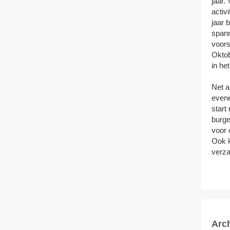
jaar.
activ
jaar 
spann
voors
Okto
in he
Net a
evene
start
burge
voor 
Ook k
verz
Arc