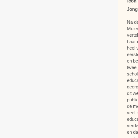
Jong
Na de
Molen
verte
haar 
heel 
eerst
en be
twee 
schol
educ
georg
dit w
publi
de mo
veel 
educa
verdw
en da