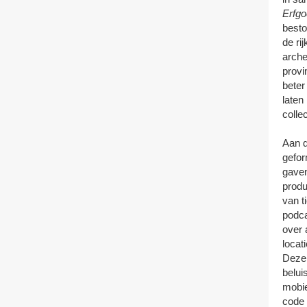
Erfgo
best
de ri
arche
provi
beter 
laten
colle
Aan d
gefor
gave
produ
van t
podca
over 
locat
Deze 
belui
mobie
code 