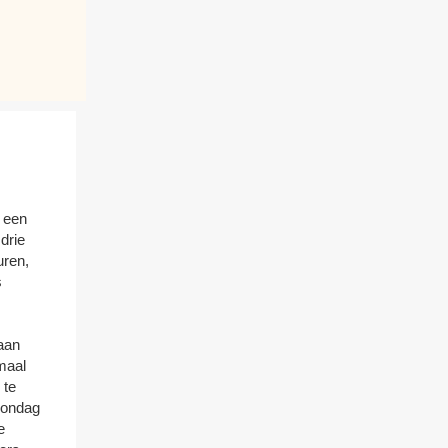
 een
 drie
uren,
s
aan
maal
 te
zondag
e