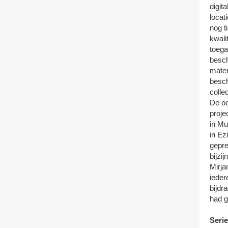
digit
locat
nog t
kwali
toega
besch
mater
besch
colle
De oo
proje
in M
in Ez
gepre
bijzi
Mirja
ieder
bijdr
had g
Seri