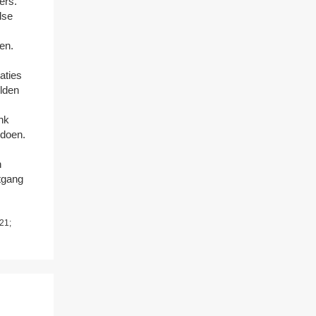
ers.
lse
ken.
aties
elden
nk
doen.
n
tgang
21;