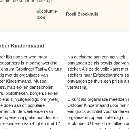
achter de schermen ook op.
Roeli Broekhuis
ober Kindermaand
er lijkt nog ver weg maar
Na deelname aan een activiteit
edpartners is in samenwerking
ontvangen ze als bewijs daarvan
entrum Groninger Taal & Cultuur
sticker. Als ze de volle kaart met
zig met de organisatie van
stickers naar Erfgoedpartners st
ber Kindermaand. Musea,
ontvangen ze thuis een prijsje al
ers, muziek- en dansscholen,
verrassing.
ers, bibliotheken, borgen, kerken
lens zijn uitgenodigd om (weer)
U kunt als organisatie meedoen 
e doen aan dit populaire
Oktober Kindermaand door mini
ement. In de weekenden van
één gratis activiteit voor kinderen
er openen zij gratis hun deuren
organiseren op een zaterdag of 
alle kinderen van 4 tot en met 12
ik oktober. U bereikt niet alleen d