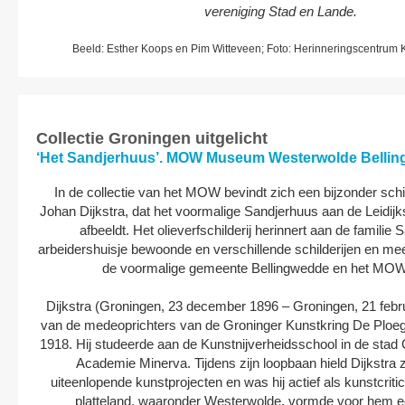
vereniging Stad en Lande.
Beeld: Esther Koops en Pim Witteveen; Foto: Herinneringscentrum
Collectie Groningen uitgelicht
‘Het Sandjerhuus’. MOW Museum Westerwolde Bellin
In de collectie van het MOW bevindt zich een bijzonder schil
Johan Dijkstra, dat het voormalige Sandjerhuus aan de Leidi
afbeeldt. Het olieverfschilderij herinnert aan de familie Sa
arbeidershuisje bewoonde en verschillende schilderijen en m
de voormalige gemeente Bellingwedde en het MO
Dijkstra (Groningen, 23 december 1896 – Groningen, 21 febr
van de medeoprichters van de Groninger Kunstkring De Ploeg, 
1918. Hij studeerde aan de Kunstnijverheidsschool in de stad 
Academie Minerva. Tijdens zijn loopbaan hield Dijkstra 
uiteenlopende kunstprojecten en was hij actief als kunstcrit
platteland, waaronder Westerwolde, vormde voor hem ee