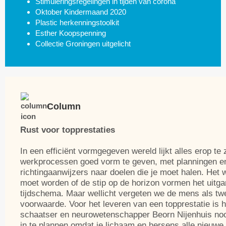
Stimuleringsregelingen in tijden van corona
Oktober Kindermaand 2020
Plastic herkenningstoolkit
Esther Koopspenning
Collectie Groningen uitgelicht
Column
Rust voor topprestaties
In een efficiënt vormgegeven wereld lijkt alles erop te 
werkprocessen goed vorm te geven, met planningen en
richtingaanwijzers naar doelen die je moet halen. Het
moet worden of de stip op de horizon vormen het uitga
tijdschema. Maar wellicht vergeten we de mens als tw
voorwaarde. Voor het leveren van een topprestatie is 
schaatser en neurowetenschapper Beorn Nijenhuis noo
in te plannen omdat je lichaam en hersens alle nieuwe 